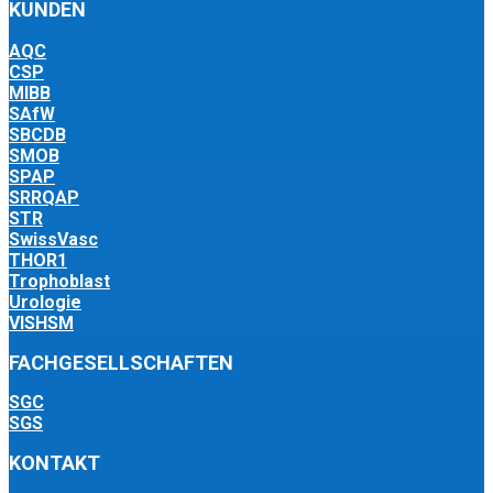
KUNDEN
AQC
CSP
MIBB
SAfW
SBCDB
SMOB
SPAP
SRRQAP
STR
SwissVasc
THOR1
Trophoblast
Urologie
VISHSM
FACHGESELLSCHAFTEN
SGC
SGS
KONTAKT