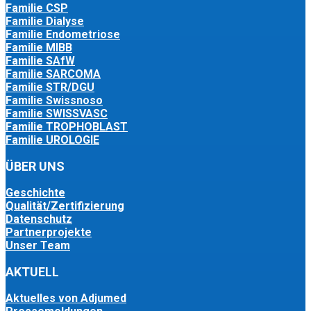
Familie CSP
Familie Dialyse
Familie Endometriose
Familie MIBB
Familie SAfW
Familie SARCOMA
Familie STR/DGU
Familie Swissnoso
Familie SWISSVASC
Familie TROPHOBLAST
Familie UROLOGIE
ÜBER UNS
Geschichte
Qualität/Zertifizierung
Datenschutz
Partnerprojekte
Unser Team
AKTUELL
Aktuelles von Adjumed