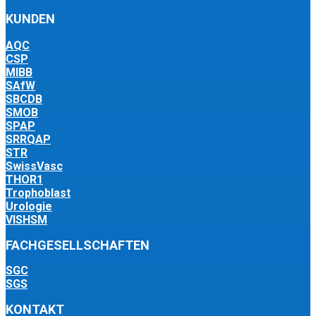
KUNDEN
AQC
CSP
MIBB
SAfW
SBCDB
SMOB
SPAP
SRRQAP
STR
SwissVasc
THOR1
Trophoblast
Urologie
VISHSM
FACHGESELLSCHAFTEN
SGC
SGS
KONTAKT